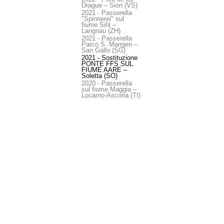
Drague – Sion (VS)
2021 - Passerella
"Spinnerei" sul
fiume Sihl –
Langnau (ZH)
2021 - Passerella
Parco S. Mangen –
San Gallo (SG)
2021 - Sostituzione
PONTE FFS SUL
FIUME AARE –
Soletta (SO)
2020 - Passerella
sul fiume Maggia –
Locarno-Ascona (TI)