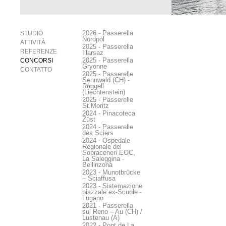
2026 - Passerella
STUDIO
Nordpol
ATTIVITÀ
2025 - Passerella
REFERENZE
Illarsaz
2025 - Passerella
CONCORSI
Gryonne
CONTATTO
2025 - Passerelle
Sennwald (CH) -
Ruggell
(Liechtenstein)
2025 - Passerelle
St.Moritz
2024 - Pinacoteca
Züst
2024 - Passerelle
des Sciers
2024 - Ospedale
Regionale del
Sopraceneri EOC,
La Saleggina -
Bellinzona
2023 - Munotbrücke
– Sciaffusa
2023 - Sistemazione
piazzale ex-Scuole -
Lugano
2021 - Passerella
sul Reno – Au (CH) /
Lustenau (A)
2022 - Pont de La