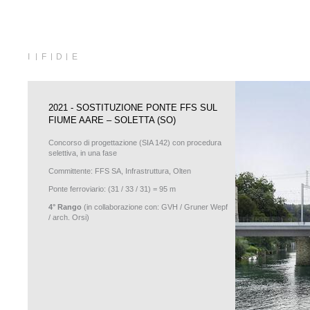
I
F
D
E
2021 - SOSTITUZIONE PONTE FFS SUL
FIUME AARE – SOLETTA (SO)
Concorso di progettazione (SIA 142) con procedura
selettiva, in una fase
Committente: FFS SA, Infrastruttura, Olten
Ponte ferroviario: (31 / 33 / 31) = 95 m
4° Rango
(in collaborazione con: GVH / Gruner Wepf
/ arch. Orsi)