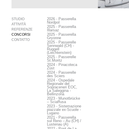
2026 - Passerella
STUDIO
Nordpol
ATTIVITÀ
2025 - Passerella
REFERENZE
Illarsaz
2025 - Passerella
CONCORSI
Gryonne
CONTATTO
2025 - Passerelle
Sennwald (CH) -
Ruggell
(Liechtenstein)
2025 - Passerelle
St.Moritz
2024 - Pinacoteca
Züst
2024 - Passerelle
des Sciers
2024 - Ospedale
Regionale del
Sopraceneri EOC,
La Saleggina -
Bellinzona
2023 - Munotbrücke
– Sciaffusa
2023 - Sistemazione
piazzale ex-Scuole -
Lugano
2021 - Passerella
sul Reno – Au (CH) /
Lustenau (A)
2022 - Pont de La