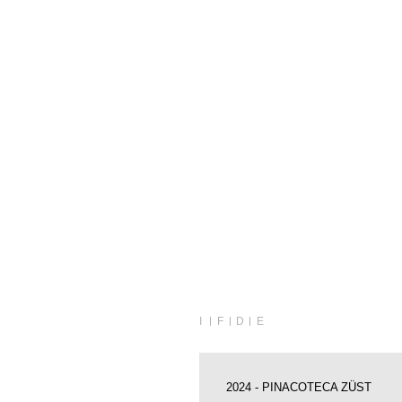
I
F
D
E
2024 - PINACOTECA ZÜST