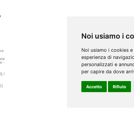
a
Noi usiamo i c
,
Noi usiamo i cookies e 
ke
esperienza di navigazio
one
e -
personalizzati e annunci
per capire da dove arriv
) /
S)
Accetto
Rifiuto
 –
ne