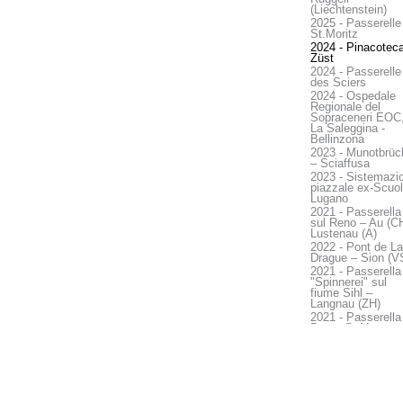
(Liechtenstein)
2025 - Passerelle
St.Moritz
2024 - Pinacotec
Züst
2024 - Passerelle
des Sciers
2024 - Ospedale
Regionale del
Sopraceneri EOC
La Saleggina -
Bellinzona
2023 - Munotbrüc
– Sciaffusa
2023 - Sistemazi
piazzale ex-Scuol
Lugano
2021 - Passerella
sul Reno – Au (CH
Lustenau (A)
2022 - Pont de La
Drague – Sion (V
2021 - Passerella
"Spinnerei" sul
fiume Sihl –
Langnau (ZH)
2021 - Passerella
Parco S. Mangen
San Gallo (SG)
2021 - Sostituzio
PONTE FFS SUL
FIUME AARE –
Soletta (SO)
2020 - Passerella