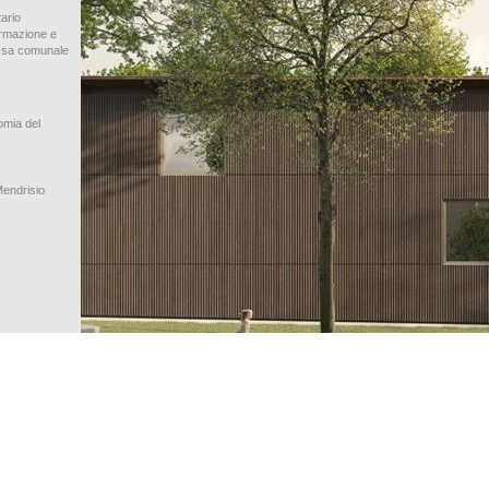
ario
ormazione e
ssa comunale
omia del
Mendrisio