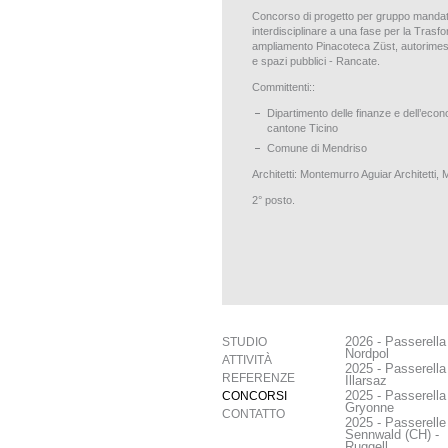
Concorso di progetto per gruppo mandat
interdisciplinare a una fase per la Trasf
ampliamento Pinacoteca Züst, autorime
e spazi pubblici - Rancate.
Committenti::
Dipartimento delle finanze e dell’econ
cantone Ticino
Comune di Mendriso
Architetti: Montemurro Aguiar Architetti, 
2° posto.
2026 - Passerella
STUDIO
Nordpol
ATTIVITÀ
2025 - Passerella
REFERENZE
Illarsaz
2025 - Passerella
CONCORSI
Gryonne
CONTATTO
2025 - Passerelle
Sennwald (CH) -
Ruggell